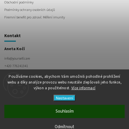
Obchodní podmínky
Podmínky ochrany osobních údajů
Firemní benefit pro zdraví: Měření imunity
Kontakt
Aneta Kočí
info
@
yourself.care
+420 776241341
Používáme cookies, abychom Vám umožnili pohodlné prohlížení
webu a díky analýze provozu webu neustále zlepšovali jeho funkce,
výkon a použitelnost.
Více informací
Nastavení
Souhlasím
Copyright 2026
yourself.care
. Všechna práva vyhrazena.
Vytvořil
Shoptet
| Design
Shoptak.cz
Odmítnout