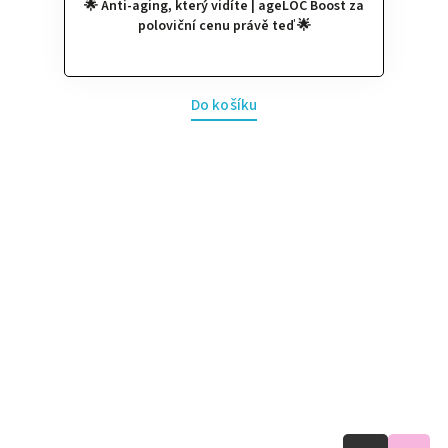
🌟 Anti-aging, který vidíte | ageLOC Boost za
poloviční cenu právě teď 🌟
Vyprodáno
1 427 Kč
Do košíku