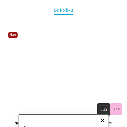
Do košíku
Akce
–27 %
Nu Skin ageLOC Nutriol Intensive Scalp & Hair Serum 75 ml