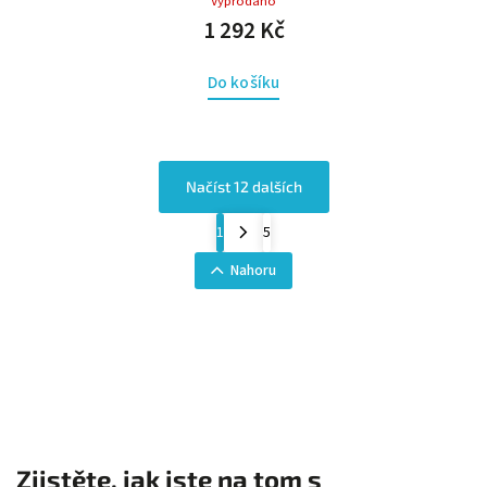
Vyprodáno
1 292 Kč
Do košíku
Načíst 12 dalších
1
5
Nahoru
Zjistěte, jak jste na tom s