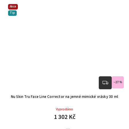
Akce
Tip
–27 %
Nu Skin Tru Face Line Corrector na jemné mimické vrásky 30 ml
Vyprodáno
1 302 Kč