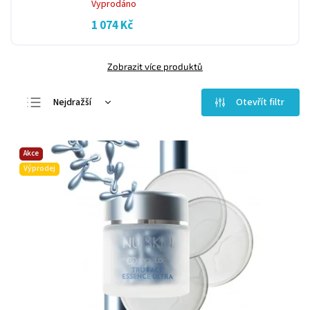
Vyprodáno
1 074 Kč
Zobrazit více produktů
Nejdražší
Otevřít filtr
Nejlevnější
Nejprodávanější
Akce
Abecedně
Výprodej