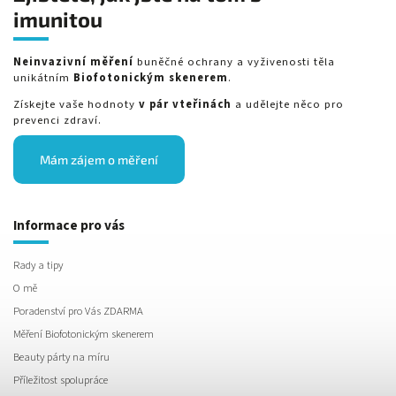
imunitou
Neinvazivní měření
buněčné ochrany a vyživenosti těla
unikátním
Biofotonickým skenerem
.
Získejte vaše hodnoty
v pár vteřinách
a udělejte něco pro
prevenci zdraví.
Mám zájem o měření
Informace pro vás
Rady a tipy
O mě
Poradenství pro Vás ZDARMA
Měření Biofotonickým skenerem
Beauty párty na míru
Příležitost spolupráce