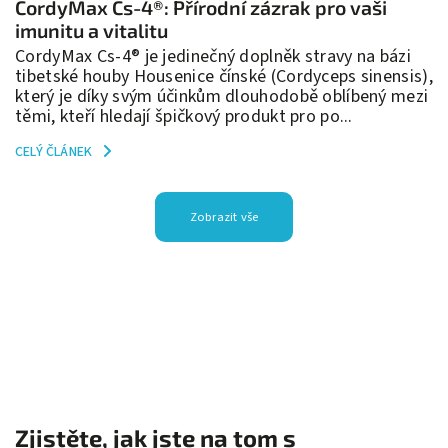
CordyMax Cs-4®: Přírodní zázrak pro vaši
imunitu a vitalitu
CordyMax Cs-4® je jedinečný doplněk stravy na bázi
tibetské houby Housenice čínské (Cordyceps sinensis),
který je díky svým účinkům dlouhodobě oblíbený mezi
těmi, kteří hledají špičkový produkt pro po...
CELÝ ČLÁNEK
Zobrazit vše
Zjistěte, jak jste na tom s