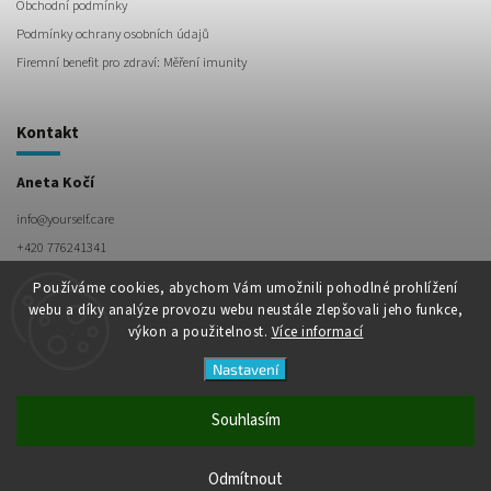
Obchodní podmínky
Podmínky ochrany osobních údajů
Firemní benefit pro zdraví: Měření imunity
Kontakt
Aneta Kočí
info
@
yourself.care
+420 776241341
Používáme cookies, abychom Vám umožnili pohodlné prohlížení
webu a díky analýze provozu webu neustále zlepšovali jeho funkce,
výkon a použitelnost.
Více informací
Nastavení
Souhlasím
Copyright 2026
yourself.care
. Všechna práva vyhrazena.
Vytvořil
Shoptet
| Design
Shoptak.cz
Odmítnout