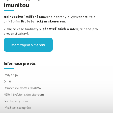
imunitou
Neinvazivní měření
buněčné ochrany a vyživenosti těla
unikátním
Biofotonickým skenerem
.
Získejte vaše hodnoty
v pár vteřinách
a udělejte něco pro
prevenci zdraví.
Mám zájem o měření
Informace pro vás
Rady a tipy
O mě
Poradenství pro Vás ZDARMA
Měření Biofotonickým skenerem
Beauty párty na míru
Příležitost spolupráce