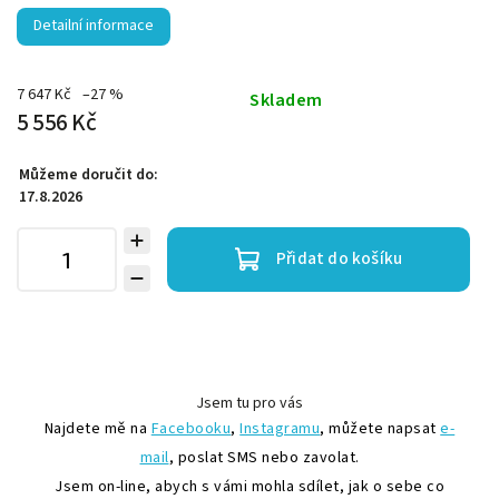
Detailní informace
7 647 Kč
–27 %
Skladem
5 556 Kč
Můžeme doručit do:
17.8.2026
Přidat do košíku
Jsem tu pro vás
Najdete mě na
Facebooku
,
Instagramu
, můžete napsat
e-
mail
, poslat SMS nebo zavolat.
Jsem on-line, abych s vámi mohla sdílet, jak o sebe co