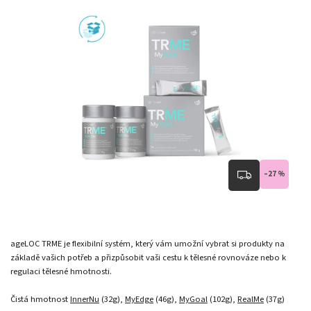
–27 %
ageLOC TRME je flexibilní systém, který vám umožní vybrat si produkty na
základě vašich potřeb a přizpůsobit vaši cestu k tělesné rovnováze nebo k
regulaci tělesné hmotnosti.
Čistá hmotnost
InnerNu
(32g),
MyEdge
(46g),
MyGoal
(102g),
RealMe
(37g)