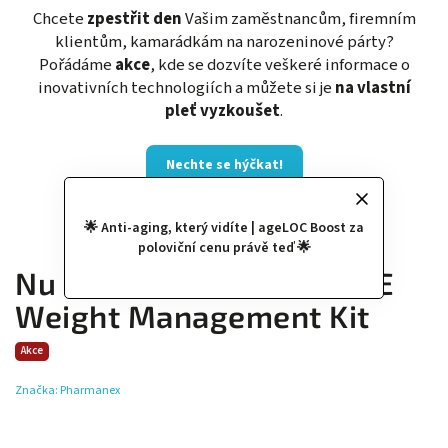
Chcete
zpestřit den
Vašim zaměstnancům, firemním
klientům, kamarádkám na narozeninové párty?
Pořádáme
akce
, kde se dozvíte veškeré informace o
inovativních technologiích a můžete si je
na vlastní
pleť vyzkoušet
.
Nechte se hýčkat!
🌟 Anti-aging, který vidíte | ageLOC Boost za
poloviční cenu právě teď 🌟
Nu Skin Pharmanex TRME
Weight Management Kit
Akce
Značka:
Pharmanex