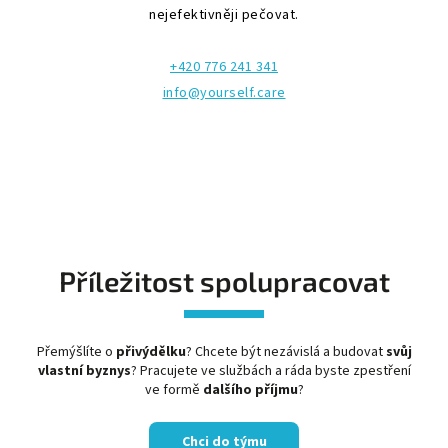
nejefektivněji pečovat.
+420 776 241 341
info@yourself.care
Příležitost spolupracovat
Přemýšlíte o
přivýdělku
? Chcete být nezávislá a budovat
svůj
vlastní byznys
? Pracujete ve službách a ráda byste zpestření
ve formě
dalšího příjmu
?
Chci do týmu