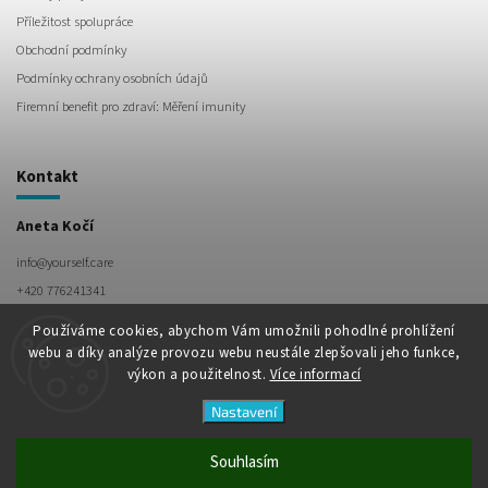
Příležitost spolupráce
Obchodní podmínky
Podmínky ochrany osobních údajů
Firemní benefit pro zdraví: Měření imunity
Kontakt
Aneta Kočí
info
@
yourself.care
+420 776241341
Používáme cookies, abychom Vám umožnili pohodlné prohlížení
webu a díky analýze provozu webu neustále zlepšovali jeho funkce,
výkon a použitelnost.
Více informací
Nastavení
Souhlasím