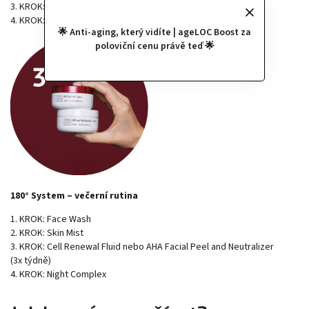
3. KROK: Cell Renewal Fluid
4. KROK: UV Block Hydrator SPF 18
🌟 Anti-aging, který vidíte | ageLOC Boost za
poloviční cenu právě teď 🌟
180° System – večerní rutina
1. KROK: Face Wash
2. KROK: Skin Mist
3. KROK: Cell Renewal Fluid nebo AHA Facial Peel and Neutralizer
(3x týdně)
4. KROK: Night Complex