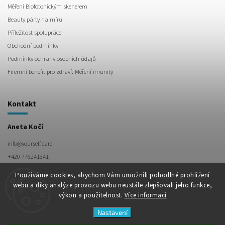
Měření Biofotonickým skenerem
Beauty párty na míru
Příležitost spolupráce
Obchodní podmínky
Podmínky ochrany osobních údajů
Firemní benefit pro zdraví: Měření imunity
Kontakt
Aneta Kočí
info
@
yourself.care
+420 776241341
Používáme cookies, abychom Vám umožnili pohodlné prohlížení
webu a díky analýze provozu webu neustále zlepšovali jeho funkce,
výkon a použitelnost.
Více informací
Nastavení