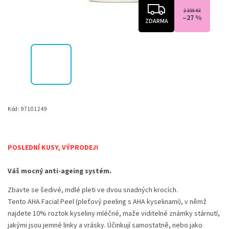
2 330 Kč
–27 %
ZDARMA
Kód:
97101249
POSLEDNÍ KUSY, VÝPRODEJ!
Váš mocný anti-ageing systém.
Zbavte se šedivé, mdlé pleti ve dvou snadných krocích.
Tento AHA Facial Peel (pleťový peeling s AHA kyselinami), v němž
najdete 10% roztok kyseliny mléčné, maže viditelné známky stárnutí,
jakými jsou jemné linky a vrásky. Účinkují samostatně, nebo jako