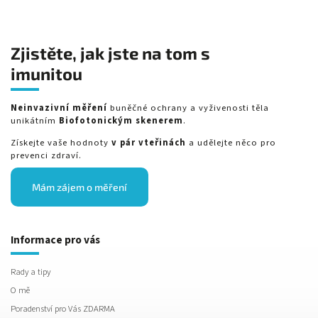
Zjistěte, jak jste na tom s
imunitou
Neinvazivní měření
buněčné ochrany a vyživenosti těla
unikátním
Biofotonickým skenerem
.
Získejte vaše hodnoty
v pár vteřinách
a udělejte něco pro
prevenci zdraví.
Mám zájem o měření
Informace pro vás
Rady a tipy
O mě
Poradenství pro Vás ZDARMA