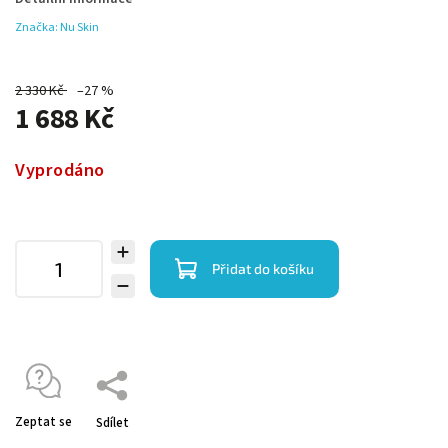
Značka:
Nu Skin
2 330 Kč
–27 %
1 688 Kč
Vyprodáno
Přidat do košíku
Zeptat se
Sdílet