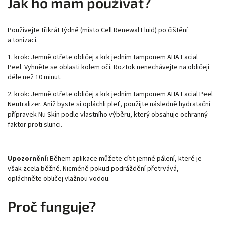
Jak ho mám používat?
Používejte třikrát týdně (místo Cell Renewal Fluid) po čištění
a tonizaci.
1. krok: Jemně otřete obličej a krk jedním tamponem AHA Facial
Peel. Vyhněte se oblasti kolem očí. Roztok nenechávejte na obličeji
déle než 10 minut.
2. krok: Jemně otřete obličej a krk jedním tamponem AHA Facial Peel
Neutralizer. Aniž byste si opláchli pleť, použijte následně hydratační
přípravek Nu Skin podle vlastního výběru, který obsahuje ochranný
faktor proti slunci.
Upozornění:
Během aplikace můžete cítit jemné pálení, které je
však zcela běžné. Nicméně pokud podráždění přetrvává,
opláchněte obličej vlažnou vodou.
Proč funguje?