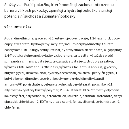
Složky zklidňující pokožku, které pomáhají zachovat přirozenou
bariéru vlhkosti pokožky, zjemňují a hydratují pokožku a snižují
potenciální suchost a šupinatění pokožky.
VŠECHNY SLOŽKY
Aqua, dimethicone, glycereth-26, estery jojobového oleje, 1,2-hexandiol, coco-
caprylát/caprate, hydroxyethyl acrylate/sodium acryloyldimethyl taurate
copolymer, C10-18 triglyceridy, retinol, hydroxypinacolon retinoate, oligopeptidy
1,4-T-butylcyclohexanol, výtažek z cibule narcisu tazetta, výtažek z plodů
schizandra chinensis, výtažek z oryza sativa,výtažek z otrub oryza sativa,
výtažek z listů rosmarinus officinalis, výtažek z helianthus annuus, glycerin,
butylenglykol, dimethikonol, hydroxyacetofenon, tokoferol, pentylén glykol, t-
butyl alkohol, dimethylisosorbid, kopolymer akryloyldimethyltaurát
amonný/VP, polyisobuten, cetearylalkohol, glycerylstearát, polysilikon-11,
allylmethakrylátový křížový polymer, PEG-40 stearát, PEG-7 trimethylolpropan
kokosový éter, polysorbát 20, ceteareth-20, laureth-7, sorbitan isostearate, decyl
glucosid, chlorid sodný, EDTA hydroxid sodný, fenoxyethanol, sorban draselný,
chlorfenesin.