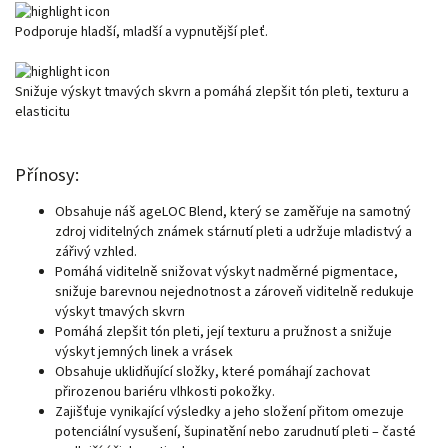
Podporuje hladší, mladší a vypnutější pleť.
Snižuje výskyt tmavých skvrn a pomáhá zlepšit tón pleti, texturu a
elasticitu
Přínosy:
Obsahuje náš ageLOC Blend, který se zaměřuje na samotný
zdroj viditelných známek stárnutí pleti a udržuje mladistvý a
zářivý vzhled.
Pomáhá viditelně snižovat výskyt nadměrné pigmentace,
snižuje barevnou nejednotnost a zároveň viditelně redukuje
výskyt tmavých skvrn
Pomáhá zlepšit tón pleti, její texturu a pružnost a snižuje
výskyt jemných linek a vrásek
Obsahuje uklidňující složky, které pomáhají zachovat
přirozenou bariéru vlhkosti pokožky.
Zajišťuje vynikající výsledky a jeho složení přitom omezuje
potenciální vysušení, šupinatění nebo zarudnutí pleti – časté