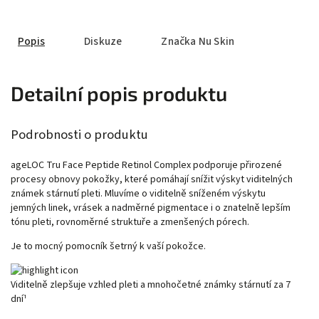
Popis
Diskuze
Značka
Nu Skin
Detailní popis produktu
Podrobnosti o produktu
ageLOC Tru Face Peptide Retinol Complex podporuje přirozené
procesy obnovy pokožky, které pomáhají snížit výskyt viditelných
známek stárnutí pleti. Mluvíme o viditelně sníženém výskytu
jemných linek, vrásek a nadměrné pigmentace i o znatelně lepším
tónu pleti, rovnoměrné struktuře a zmenšených pórech.
Je to mocný pomocník šetrný k vaší pokožce.
Viditelně zlepšuje vzhled pleti a mnohočetné známky stárnutí za 7
dní¹