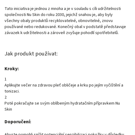
Tato iniciativa je jednou z mnoha a je v souladu s cíli udržitelnosti
společnosti Nu Skin do roku 2030, jejichž snahou je, aby byly
všechny obaly produktů recyklovatelné, obnovitelné, znovu
používané nebo redukované. Konečný obal v podstatě představuje
závazek k udržitelnosti a zároveň zvyšuje pohodlí spotřebitelů.
Jak produkt používat:
Kroky:
1
Aplikujte večer na zdravou pleť obličeje a krku po jejím vyčištění a
tonizaci.
2
Poté pokračujte se svým oblíbeným hydratačním přípravkem Nu
Skin
Doporučení:
Abyste pomohli snížit potenciální senzibilizaci pokožky v důsledku