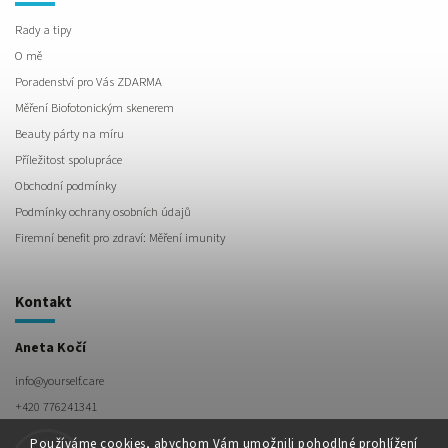
Rady a tipy
O mě
Poradenství pro Vás ZDARMA
Měření Biofotonickým skenerem
Beauty párty na míru
Příležitost spolupráce
Obchodní podmínky
Podmínky ochrany osobních údajů
Firemní benefit pro zdraví: Měření imunity
Kontakt
Aneta Kočí
info
@
yourself.care
+420 776241341
Používáme cookies, abychom Vám umožnili pohodlné prohlížení