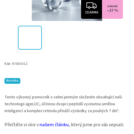
2 232 Kč
–27 %
ZDARMA
Kód:
97004312
Novinka
Tento výkonný pomocník s velmi jemným složením obsahující naši
technologii ageLOC, účinnou dvojici peptidů vyvinutou umělou
inteligencí a komplex retinolu přináší výsledky za pouhých 7 dní¹.
Přečtěte si více v
našem článku
, který jsme pro vás sepsali.