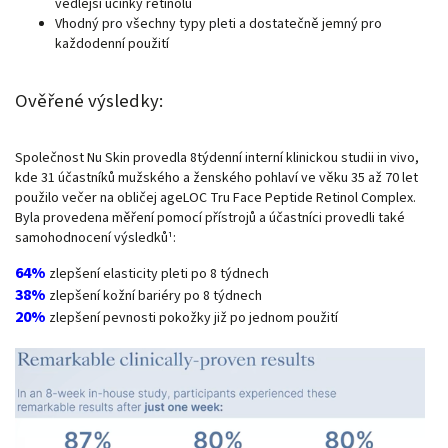
vedlejší účinky retinolu
Vhodný pro všechny typy pleti a dostatečně jemný pro
každodenní použití
Ověřené výsledky:
Společnost Nu Skin provedla 8týdenní interní klinickou studii in vivo,
kde 31 účastníků mužského a ženského pohlaví ve věku 35 až 70 let
použilo večer na obličej ageLOC Tru Face Peptide Retinol Complex.
Byla provedena měření pomocí přístrojů a účastníci provedli také
samohodnocení výsledků¹:
64%
zlepšení elasticity pleti po 8 týdnech
38%
zlepšení kožní bariéry po 8 týdnech
20%
zlepšení pevnosti pokožky již po jednom použití