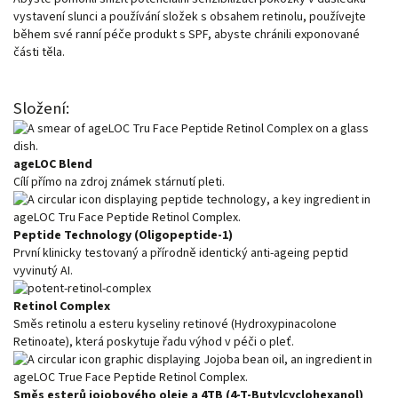
vystavení slunci a používání složek s obsahem retinolu, používejte
během své ranní péče produkt s SPF, abyste chránili exponované
části těla.
Složení:
ageLOC Blend
Cílí přímo na zdroj známek stárnutí pleti.
Peptide Technology (Oligopeptide-1)
První klinicky testovaný a přírodně identický anti-ageing peptid
vyvinutý AI.
Retinol Complex
Směs retinolu a esteru kyseliny retinové (Hydroxypinacolone
Retinoate), která poskytuje řadu výhod v péči o pleť.
Směs esterů jojobového oleje a 4TB (4-T-Butylcyclohexanol)