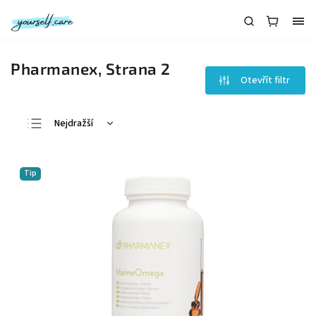
Pharmanex
, Strana 2
Otevřít filtr
Nejdražší
Nejlevnější
Nejprodávanější
Tip
Abecedně