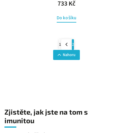
733 Kč
Do košíku
1
2
Nahoru
Zjistěte, jak jste na tom s
imunitou