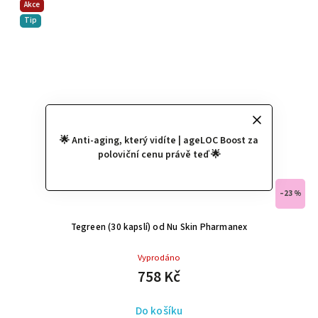
Akce
Tip
🌟 Anti-aging, který vidíte | ageLOC Boost za
poloviční cenu právě teď 🌟
–23 %
Tegreen (30 kapslí) od Nu Skin Pharmanex
Vyprodáno
758 Kč
Do košíku