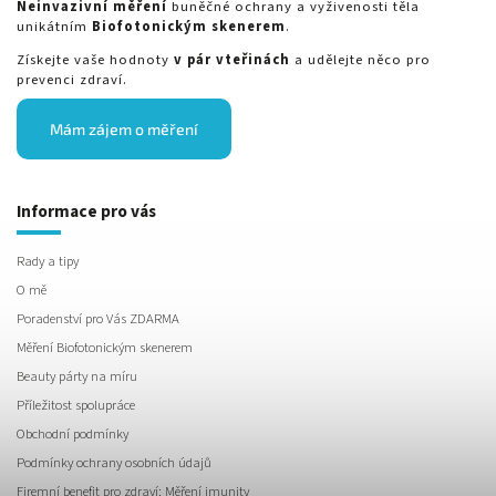
Neinvazivní měření
buněčné ochrany a vyživenosti těla
unikátním
Biofotonickým skenerem
.
Získejte vaše hodnoty
v pár vteřinách
a udělejte něco pro
prevenci zdraví.
Mám zájem o měření
Informace pro vás
Rady a tipy
O mě
Poradenství pro Vás ZDARMA
Měření Biofotonickým skenerem
Beauty párty na míru
Příležitost spolupráce
Obchodní podmínky
Podmínky ochrany osobních údajů
Firemní benefit pro zdraví: Měření imunity