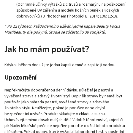
(Ochranné účinky výtažků z citrusů a rozmarýnu na poškození
způsobené UV zářením u modelu kožních buněk a lidských
dobrovolníků.) J Photochem Photobiol B. 2014; 136: 12-18.
* Po 12 týdnech každodenního užívání jedné kapsle Beauty Focus
MultiBeauty dle pokynů. Studie se zúčastnilo 30 subjektů.
Jak ho mám používat?
Kdykoli během dne užijte jednu kapsli denně a zapijte ji vodou.
Upozornění
Nepřekračujte doporučenou denní dávku. Důležitá je pestrá a
vyvážená strava a zdravý životní styl. Doplněk stravy by neměl být
používán jako náhrada pestré, vyvážené stravy a zdravého
životního stylu. Neužívejte, pokud je porušen nebo chybí
bezpečnostní uzávěr. Produkt skladujte v chladu a suchu.
Uchovávejte mimo dosah malých dětí. V době těhotenství, kojení či
jakékoliv lékařské péče se nejdříve poraďte o užití tohoto produktu
s lékařem. Pokud osoby, které vyžadují laboratorní test, v poslední