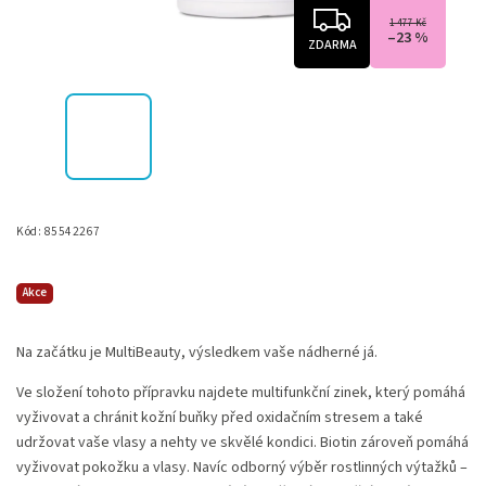
1 477 Kč
–23 %
ZDARMA
Kód:
85542267
Akce
Na začátku je MultiBeauty, výsledkem vaše nádherné já.
Ve složení tohoto přípravku najdete multifunkční zinek, který pomáhá
vyživovat a chránit kožní buňky před oxidačním stresem a také
udržovat vaše vlasy a nehty ve skvělé kondici. Biotin zároveň pomáhá
vyživovat pokožku a vlasy. Navíc odborný výběr rostlinných výtažků –