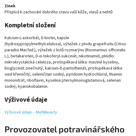
Zinek
Přispívá k zachování dobrého stavu vaší kůže, vlasů a nehtů
Kompletní složení
Kalcium-L-askorbát, D-biotin, kapsle
(hydroxypropylmethylcelulosa), výtažek z plodu grapefruitu (Citrus
paradisi Macfad.), výtažek z listů rozmarýnu (Rosmarinus officinalis
L.), betakaroten, D-α-tokoferyl-sukcinát, nikotinamid, plnidlo:
mikrokrystalická celuloza, protispékavá látka: mastné kyseliny,
bisglycinát zinečnatý, kalcium-D-pantothenát, protispékavá látka:
oxid křemičitý, seleničitan sodný, pyridoxin hydrochlorid, thiamin
mononitrát, riboflavin, kyselina pteroylmonoglutamová, selenan
sodný, kyanokobalamin.
Výživové údaje
Výživové údaje – MultiBeauty
Provozovatel potravinářského