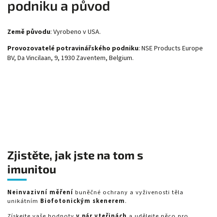
podniku a původ
Země původu
: Vyrobeno v USA.
Provozovatelé potravinářského podniku
: NSE Products Europe
BV, Da Vincilaan, 9, 1930 Zaventem, Belgium.
Zjistěte, jak jste na tom s
imunitou
Neinvazivní měření
buněčné ochrany a vyživenosti těla
unikátním
Biofotonickým skenerem
.
Získejte vaše hodnoty
v pár vteřinách
a udělejte něco pro