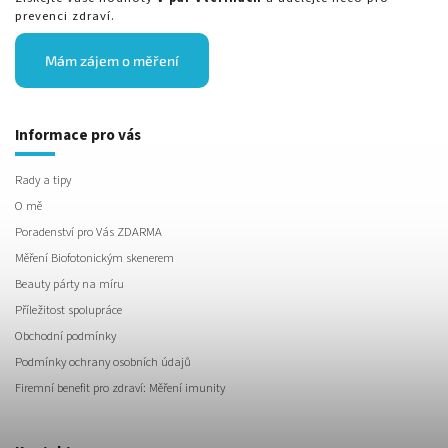
prevenci zdraví.
Mám zájem o měření
Informace pro vás
Rady a tipy
O mě
Poradenství pro Vás ZDARMA
Měření Biofotonickým skenerem
Beauty párty na míru
Příležitost spolupráce
Obchodní podmínky
Podmínky ochrany osobních údajů
Firemní benefit pro zdraví: Měření imunity