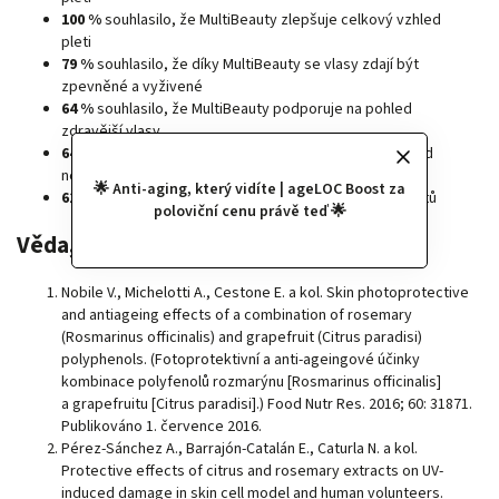
100 %
souhlasilo, že MultiBeauty zlepšuje celkový vzhled
pleti
79 %
souhlasilo, že díky MultiBeauty se vlasy zdají být
zpevněné a vyživené
64 %
souhlasilo, že MultiBeauty podporuje na pohled
zdravější vlasy
64 %
souhlasilo, že MultiBeauty zlepšuje celkový vzhled
nehtů
🌟 Anti-aging, který vidíte | ageLOC Boost za
61 %
souhlasilo, že MultiBeauty omezuje lámavost nehtů
poloviční cenu právě teď 🌟
Věda, která to prokazuje
Nobile V., Michelotti A., Cestone E. a kol. Skin photoprotective
and antiageing effects of a combination of rosemary
(Rosmarinus officinalis) and grapefruit (Citrus paradisi)
polyphenols. (Fotoprotektivní a anti-ageingové účinky
kombinace polyfenolů rozmarýnu [Rosmarinus officinalis]
a grapefruitu [Citrus paradisi].) Food Nutr Res. 2016; 60: 31871.
Publikováno 1. července 2016.
Pérez-Sánchez A., Barrajón-Catalán E., Caturla N. a kol.
Protective effects of citrus and rosemary extracts on UV-
induced damage in skin cell model and human volunteers.