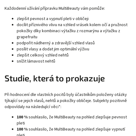
Každodenní užívání přípravku MultiBeauty vám pomůže:
zlepšit pevnost a vypnutí pleti v obličeji
docílit příznivého vlivu na vzhled vrásek kolem očí a pružnost
pokožky díky kombinaci výtažku z rozmarýnu a výtažku z
grapefruitu
podpořit nádherný a zdravější vzhled vlasů
posílit vlasy a dodat jim optimální výživu
zlepšit celkový vzhled nehtů
snížit lámavost nehtů
Studie, která to prokazuje
Při hodnocení dle vlastních pocitů byly účastníkům položeny otázky
týkající se jejich vlasů, nehtů a pokožky obličeje. Subjekty pozitivně
odpovídaly na následující věci*:
100 %
souhlasilo, že MultiBeauty na pohled zlepšuje pevnost
pleti
100 %
souhlasilo, že MultiBeauty na pohled zlepšuje vypnutí
pleti