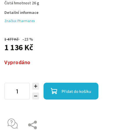
Čistá hmotnost
26 g
Detailní informace
Značka:
Pharmanex
1 477 Kč
–23 %
1 136 Kč
Vyprodáno
Přidat do košíku