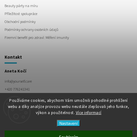
Beauty párty na míru
Příležitost spolupráce
Obchodní podmínky
Podmínky ochrany osobních údajů
Firemní benefit pro zdraví: Měření imunity
Kontakt
Aneta Kočí
info
@
yourself.care
+420 776241341
Používáme cookies, abychom Vám umožnili pohodlné prohlížení
webu a díky analýze provozu webu neustále zlepšovali jeho funkce,
výkon a použitelnost.
Více informací
Nastavení