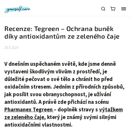
Recenze: Tegreen – Ochrana buněk
díky antioxidantům ze zeleného čaje
28.9.2024
V dnešním uspěchaném světě, kde jsme denně
vystaveni škodlivým vlivům z prostředí, je
důležité pečovat o své tělo a chránit ho před
oxidačním stresem. Jedním z přírodních způsobů,
jak posílit svou obranyschopnost, je užívání
antioxidantů. A právě zde přichází na scénu
Pharmanex Tegreen
– doplněk stravy s
výtažkem
ze zeleného čaje
, který je známý svými silnými
antioxidačními vlastnostmi.