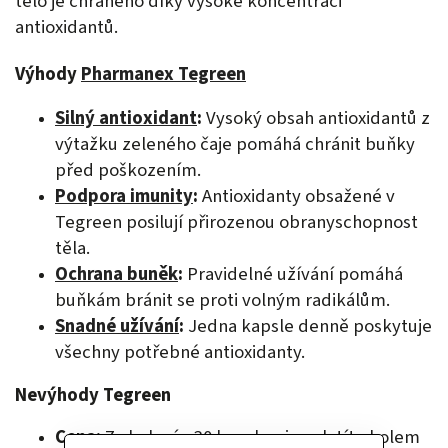
tělo je chráněno díky vysoké koncentraci
antioxidantů.
Výhody
Pharmanex Tegreen
Silný antioxidant
:
Vysoký obsah antioxidantů z
výtažku zeleného čaje pomáhá chránit buňky
před poškozením.
Podpora imunity
:
Antioxidanty obsažené v
Tegreen posilují přirozenou obranyschopnost
těla.
Ochrana buněk
:
Pravidelné užívání pomáhá
buňkám bránit se proti volným radikálům.
Snadné užívání
:
Jedna kapsle denně poskytuje
všechny potřebné antioxidanty.
Nevýhody Tegreen
Cena:
Za
balení s 30 kapslemi
zaplatíte kolem