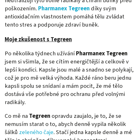
neutralizují tyto volné radikály a chrání buňky před
poškozením.
Pharmanex Tegreen
díky svým
antioxidačním vlastnostem pomáhá tělu zvládat
tento stres a podporuje zdraví buněk.
Moje zkušenost s Tegreen
Po několika týdnech užívání
Pharmanex Tegreen
jsem si všimla, že se cítím energičtější a celkově v
lepší kondici. Kapsle jsou malé a snadno se polykají,
což je pro mě velká výhoda. Každé ráno beru jednu
kapsli spolu se snídaní a mám pocit, že mé tělo
dostává vše potřebné pro ochranu před volnými
radikály.
Co mě na
Tegreen
opravdu zaujalo, je to, že se
nemusím starat o to, abych denně vypila několik
šálků
zeleného čaje
. Stačí jedna kapsle denně a mé