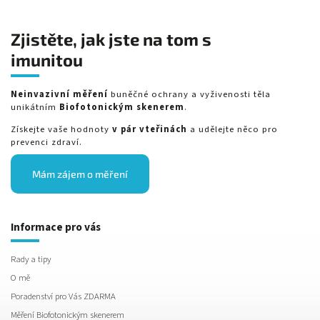
Zjistěte, jak jste na tom s
imunitou
Neinvazivní měření
buněčné ochrany a vyživenosti těla
unikátním
Biofotonickým skenerem
.
Získejte vaše hodnoty
v pár vteřinách
a udělejte něco pro
prevenci zdraví.
Mám zájem o měření
Informace pro vás
Rady a tipy
O mě
Poradenství pro Vás ZDARMA
Měření Biofotonickým skenerem