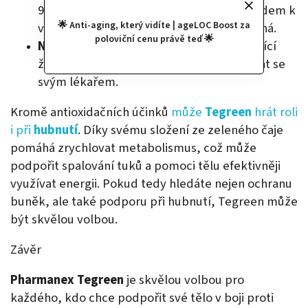
950 Kč, což se může zdát vyšší, ale vzhledem k
🌟 Anti-aging, který vidíte | ageLOC Boost za
vysoké kvalitě produktu je cena oprávněná.
poloviční cenu právě teď 🌟
Není vhodný pro každého:
Těhotné a kojící
ženy by měly užívání
Tegreen
konzultovat se
svým lékařem.
Kromě antioxidačních účinků
může
Tegreen
hrát roli
i při
hubnutí
. Díky svému složení ze zeleného čaje
pomáhá zrychlovat metabolismus, což může
podpořit spalování tuků a pomoci tělu efektivněji
využívat energii. Pokud tedy hledáte nejen ochranu
buněk, ale také podporu při hubnutí, Tegreen může
být skvělou volbou.
Závěr
Pharmanex Tegreen
je skvělou volbou pro
každého, kdo chce podpořit své tělo v boji proti