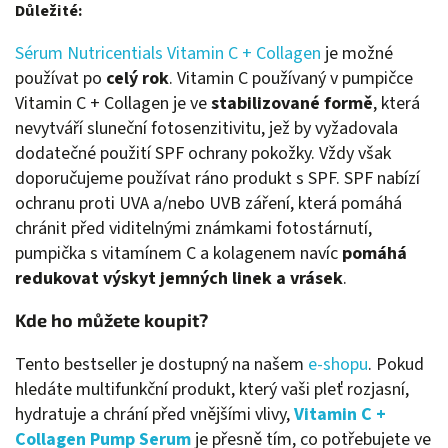
Důležité:
Sérum Nutricentials Vitamin C + Collagen
je možné
používat po
celý rok
. Vitamin C používaný v pumpičce
Vitamin C + Collagen je ve
stabilizované formě
, která
nevytváří sluneční fotosenzitivitu, jež by vyžadovala
dodatečné použití SPF ochrany pokožky. Vždy však
doporučujeme používat ráno produkt s SPF. SPF nabízí
ochranu proti UVA a/nebo UVB záření, která pomáhá
chránit před viditelnými známkami fotostárnutí,
pumpička s vitamínem C a kolagenem navíc
pomáhá
redukovat výskyt jemných linek a vrásek
.
Kde ho můžete koupit?
Tento bestseller je dostupný na našem
e-shopu
. Pokud
hledáte multifunkční produkt, který vaši pleť rozjasní,
hydratuje a chrání před vnějšími vlivy,
Vitamin C +
Collagen Pump
Serum
je přesně tím, co potřebujete ve