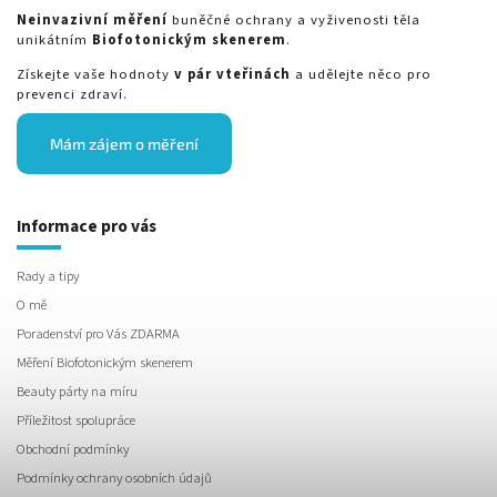
Neinvazivní měření
buněčné ochrany a vyživenosti těla
unikátním
Biofotonickým skenerem
.
Získejte vaše hodnoty
v pár vteřinách
a udělejte něco pro
prevenci zdraví.
Mám zájem o měření
Informace pro vás
Rady a tipy
O mě
Poradenství pro Vás ZDARMA
Měření Biofotonickým skenerem
Beauty párty na míru
Příležitost spolupráce
Obchodní podmínky
Podmínky ochrany osobních údajů