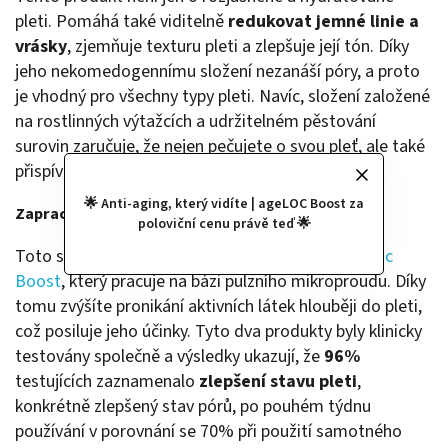
pleti. Pomáhá také viditelně
redukovat jemné linie a
vrásky
, zjemňuje texturu pleti a zlepšuje její tón. Díky
jeho nekomedogennímu složení nezanáší póry, a proto
je vhodný pro všechny typy pleti. Navíc, složení založené
na rostlinných výtažcích a udržitelném pěstování
surovin zaručuje, že nejen pečujete o svou pleť, ale také
přispíváte k ochraně životního prostředí.
🌟 Anti-aging, který vidíte | ageLOC Boost za
Zapracování séra pomocí
ageLoc Boost
poloviční cenu právě teď 🌟
Toto sérum lze zapracovat také přístrojem
ageLoc
Boost
, který pracuje na bázi pulzního mikroproudu. Díky
tomu zvýšíte pronikání aktivních látek hlouběji do pleti,
což posiluje jeho účinky. Tyto dva produkty byly klinicky
testovány společně a výsledky ukazují, že
96%
testujících zaznamenalo
zlepšení stavu pleti
,
konkrétně zlepšený stav pórů, po pouhém týdnu
používání v porovnání se 70% při použití samotného