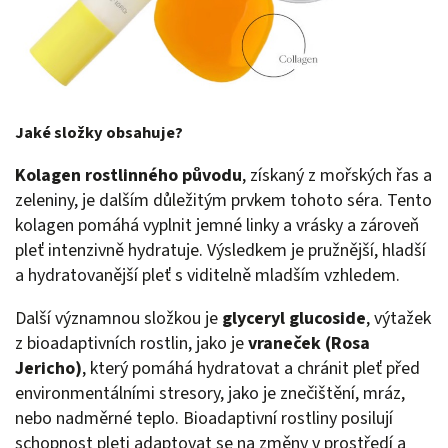
Jaké složky obsahuje?
Kolagen rostlinného původu
, získaný z mořských řas a
zeleniny, je dalším důležitým prvkem tohoto séra. Tento
kolagen pomáhá vyplnit jemné linky a vrásky a zároveň
pleť intenzivně hydratuje. Výsledkem je pružnější, hladší
a hydratovanější pleť s viditelně mladším vzhledem.
Další významnou složkou je
glyceryl glucoside
, výtažek
z bioadaptivních rostlin, jako je
vraneček (Rosa
Jericho)
, který pomáhá hydratovat a chránit pleť před
environmentálními stresory, jako je znečištění, mráz,
nebo nadměrné teplo. Bioadaptivní rostliny posilují
schopnost pleti adaptovat se na změny v prostředí a