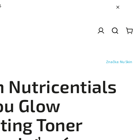

IDAY 🖤
🎁 Vánoční slevy ✨
⚖️ TRME v akci -15%
Značka:
Nu Skin
n Nutricentials
ou Glow
ating Toner