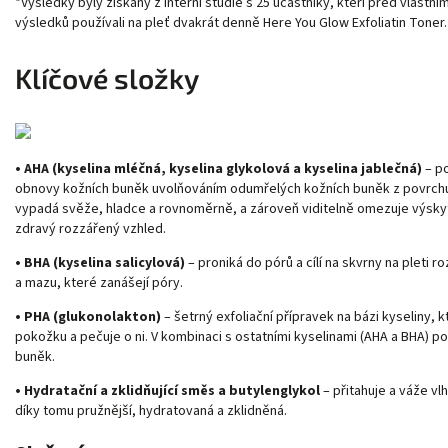
*Výsledky byly získány z interní studie s 25 účastníky, kteří před vlastn
výsledků používali na pleť dvakrát denně Here You Glow Exfoliatin Toner.
Klíčové složky
• AHA (kyselina mléčná, kyselina glykolová a kyselina jablečná)
– p
obnovy kožních buněk uvolňováním odumřelých kožních buněk z povrchu
vypadá svěže, hladce a rovnoměrně, a zároveň viditelně omezuje výskyt
zdravý rozzářený vzhled.
• BHA (kyselina salicylová)
– proniká do pórů a cílí na skvrny na pleti 
a mazu, které zanášejí póry.
• PHA (glukonolakton)
– šetrný exfoliační přípravek na bázi kyseliny,
pokožku a pečuje o ni. V kombinaci s ostatními kyselinami (AHA a BHA) 
buněk.
• Hydratační a zklidňující směs a butylenglykol
– přitahuje a váže vl
díky tomu pružnější, hydratovaná a zklidněná.