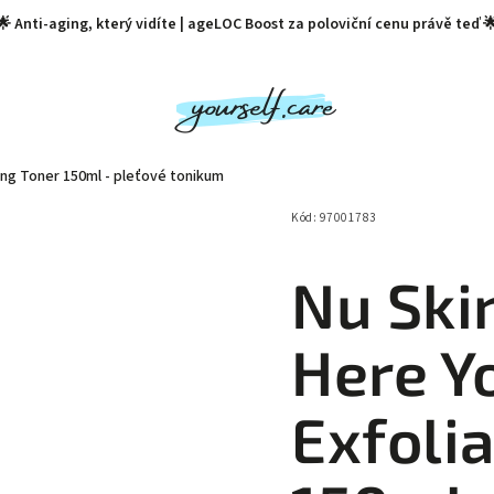
🌟 Anti-aging, který vidíte | ageLOC Boost za poloviční cenu právě teď 
ting Toner 150ml - pleťové tonikum
vy
Zubní pasty
Rtěnky Nu Color
🏷️ BLACK FR
Kód:
97001783
Nu Ski
Here Y
Exfoli