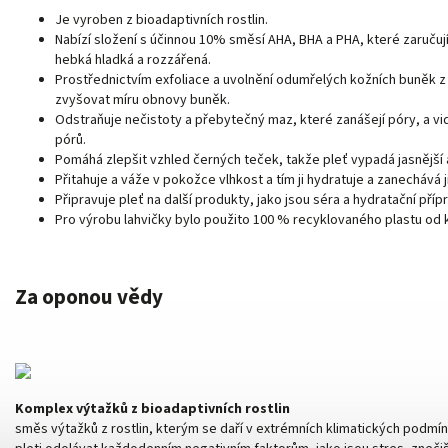
Je vyroben z bioadaptivních rostlin.
Nabízí složení s účinnou 10% směsí AHA, BHA a PHA, které zaručují
hebká hladká a rozzářená.
Prostřednictvím exfoliace a uvolnění odumřelých kožních buněk
zvyšovat míru obnovy buněk.
Odstraňuje nečistoty a přebytečný maz, které zanášejí póry, a vi
pórů.
Pomáhá zlepšit vzhled černých teček, takže pleť vypadá jasnější a
Přitahuje a váže v pokožce vlhkost a tím ji hydratuje a zanechává ji
Připravuje pleť na další produkty, jako jsou séra a hydratační příp
Pro výrobu lahvičky bylo použito 100 % recyklovaného plastu od
Za oponou vědy
Komplex výtažků z bioadaptivních rostlin
směs výtažků z rostlin, kterým se daří v extrémních klimatických podm