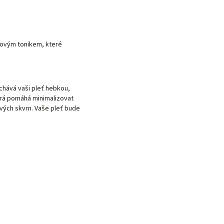
eťovým tonikem, které
chává vaši pleť hebkou,
terá pomáhá minimalizovat
ových skvrn. Vaše pleť bude