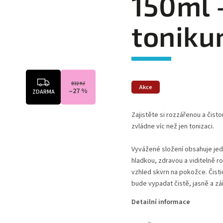
150ml 
tonik
832 Kč
Akce
–27 %
ZDARMA
Zajistěte si rozzářenou a čist
zvládne víc než jen tonizaci.
Vyvážené složení obsahuje jed
hladkou, zdravou a viditelně r
vzhled skvrn na pokožce. Čisti
bude vypadat čistě, jasně a zář
Detailní informace