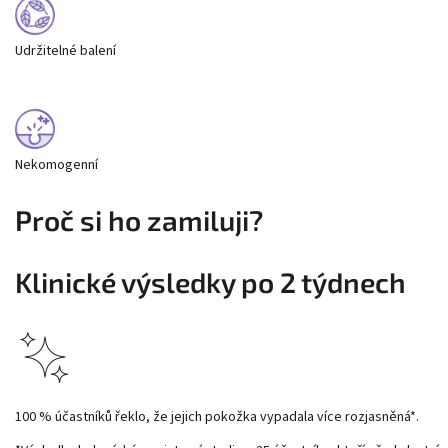
Udržitelné balení
Nekomogenní
Proč si ho zamiluji?
Klinické výsledky po 2 týdnech
100 % účastníků řeklo, že jejich pokožka vypadala více rozjasněná*.