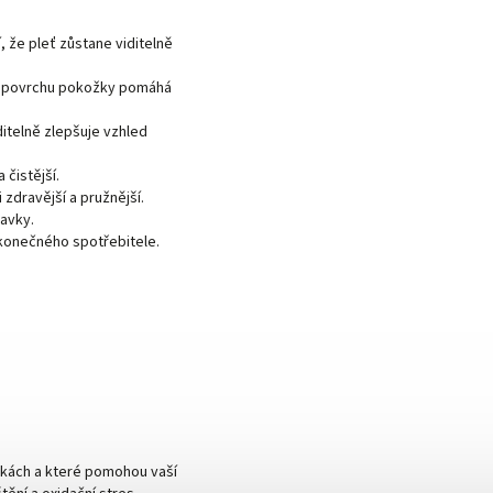
, že pleť zůstane viditelně
 z povrchu pokožky pomáhá
ditelně zlepšuje vzhled
 čistější.
 zdravější a pružnější.
ravky.
 konečného spotřebitele.
ínkách a které pomohou vaší