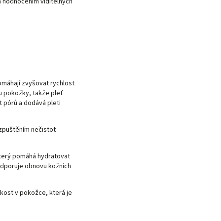
ím hodnocením viditelných
omáhají zvyšovat rychlost
 pokožky, takže pleť
 pórů a dodává pleti
rozpuštěním nečistot
 který pomáhá hydratovat
podporuje obnovu kožních
hkost v pokožce, která je