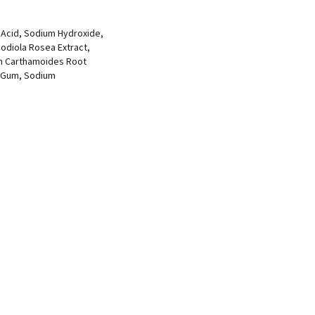
c Acid, Sodium Hydroxide,
hodiola Rosea Extract,
cum Carthamoides Root
n Gum, Sodium