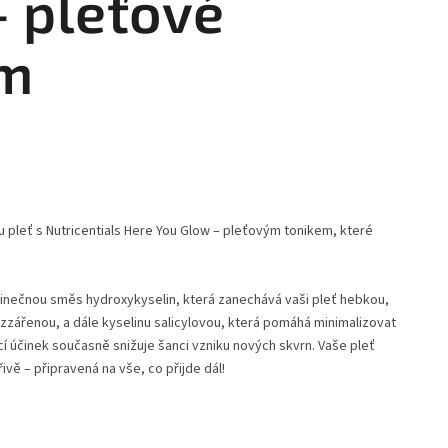
- pleťové
um
ou pleť s Nutricentials Here You Glow – pleťovým tonikem, které
inečnou směs hydroxykyselin, která zanechává vaši pleť hebkou,
ozzářenou, a dále kyselinu salicylovou, která pomáhá minimalizovat
cí účinek současně snižuje šanci vzniku nových skvrn. Vaše pleť
ivě – připravená na vše, co přijde dál!