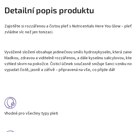
Detailní popis produktu
Zajistěte si rozzářenou a čistou pleť s Nutricentials Here You Glow – pl
zvládne víc než jen tonizaci.
Vyvážené složení obsahuje jedinečnou směs hydroxykyselin, která zane
hladkou, zdravou a viditelně rozzářenou, a dále kyselinu salicylovou, k
vzhled skvrn na pokožce. Čisticí účinek současně snižuje šanci vzniku n
vypadat čistě, jasně a zářivě – připravená na vše, co přijde dál!
Vhodné pro všechny typy pleti