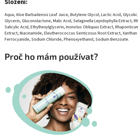
Složení:
Aqua, Aloe Barbadensis Leaf Juice, Butylene Glycol, Lactic Acid, Glycoli
Glycerin, Gluconolactone, Malic Acid, Selaginella Lepidophylla Extract, R
Salicylic Acid, Ethylhexylglycerin, Inonotus Obliquus Extract, Rhaponti
Extract, Niacinamide, Eleutherococcus Senticosus Root Extract, Xantha
Ferrocyanide, Sodium Chloride, Phenoxyethanol, Sodium Benzoate.
Proč ho mám používat?