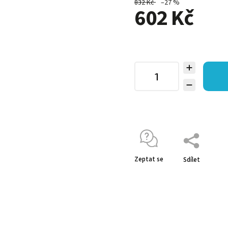
832 Kč
–27 %
602 Kč
Zeptat se
Sdílet