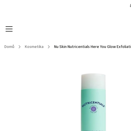
Domů
/
Kosmetika
/
Nu Skin Nutricentials Here You Glow Exfolia
Kosmetické přístroje
Kosmetika
Doplňky stra