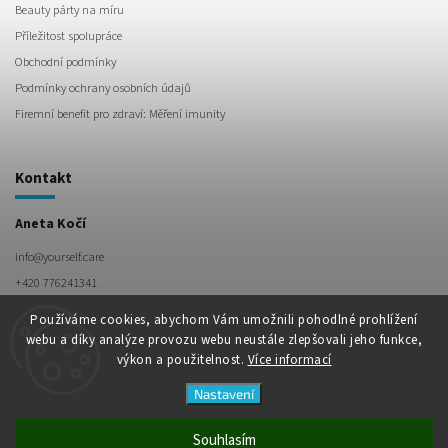
Beauty párty na míru
Příležitost spolupráce
Obchodní podmínky
Podmínky ochrany osobních údajů
Firemní benefit pro zdraví: Měření imunity
Kontakt
Aneta Kočí
info
@
yourself.care
+420 776241341
Používáme cookies, abychom Vám umožnili pohodlné prohlížení
webu a díky analýze provozu webu neustále zlepšovali jeho funkce,
výkon a použitelnost.
Více informací
Nastavení
Souhlasím