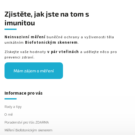
Zjistěte, jak jste na tom s
imunitou
Neinvazivní měření
buněčné ochrany a vyživenosti těla
unikátním
Biofotonickým skenerem
.
Získejte vaše hodnoty
v pár vteřinách
a udělejte něco pro
prevenci zdraví.
Mám zájem o měření
Informace pro vás
Rady a tipy
O mě
Poradenství pro Vás ZDARMA
Měření Biofotonickým skenerem