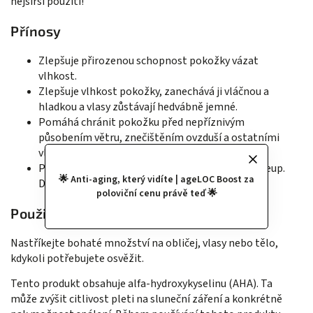
nejširší použití!
Přínosy
Zlepšuje přirozenou schopnost pokožky vázat
vlhkost.
Zlepšuje vlhkost pokožky, zanechává ji vláčnou a
hladkou a vlasy zůstávají hedvábně jemné.
Pomáhá chránit pokožku před nepříznivým
působením větru, znečištěním ovzduší a ostatními
vlivy prostředí.
Pouhým lehkým stříknutím krásně zafixuje makeup.
🌟 Anti-aging, který vidíte | ageLOC Boost za
Dermatologicky testováno
poloviční cenu právě teď 🌟
Použití
Nastříkejte bohaté množství na obličej, vlasy nebo tělo,
kdykoli potřebujete osvěžit.
Tento produkt obsahuje alfa-hydroxykyselinu (AHA). Ta
může zvýšit citlivost pleti na sluneční záření a konkrétně