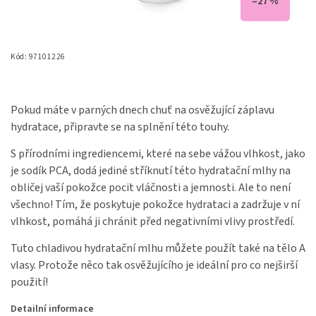
–27 %
Kód:
97101226
Pokud máte v parných dnech chuť na osvěžující záplavu
hydratace, připravte se na splnění této touhy.
S přírodními ingrediencemi, které na sebe vážou vlhkost, jako
je sodík PCA, dodá jediné stříknutí této hydratační mlhy na
obličej vaší pokožce pocit vláčnosti a jemnosti. Ale to není
všechno! Tím, že poskytuje pokožce hydrataci a zadržuje v ní
vlhkost, pomáhá ji chránit před negativními vlivy prostředí.
Tuto chladivou hydratační mlhu můžete použít také na tělo A
vlasy. Protože něco tak osvěžujícího je ideální pro co nejširší
použití!
Detailní informace