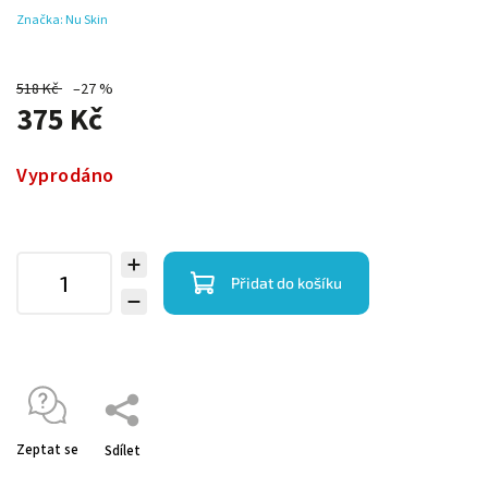
Značka:
Nu Skin
518 Kč
–27 %
375 Kč
Vyprodáno
Přidat do košíku
Zeptat se
Sdílet