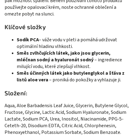
pak možnost spálení. Během používání tohoto produktu
používejte opalovací krém, noste ochranné oblečení a
omezte pobyt na slunci.
Klíčové složky
Sodík PCA
– váže vodu v pleti a pomáhá udržovat
optimální hladinu vlhkosti.
Směs zvlhčujících látek, jako jsou glycerin,
mléčnan sodný a hyaluronát sodný
– ingredience
milující vodu, které zlepšují vlhkost.
Směs účinných látek jako butylenglykol a šťáva z
listů aloe vera
– proniká do pokožky a vyhlazuje ji.
Složení:
Aqua, Aloe Barbadensis Leaf Juice, Glycerin, Butylene Glycol,
Fructose, Glycine, Lactic Acid, Sodium Hyaluronate, Sodium
Lactate, Sodium PCA, Urea, Inositol, Niacinamide, PPG-5-
Ceteth-20, Disodium EDTA, Citric Acid, Chlorphenesin,
Phenoxyethanol, Potassium Sorbate, Sodium Benzoate.