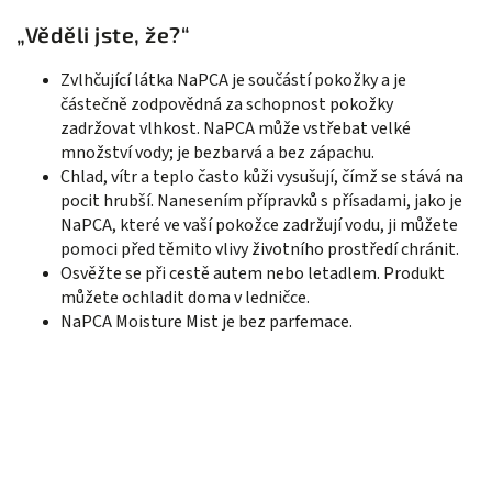
„Věděli jste, že?“
Zvlhčující látka NaPCA je součástí pokožky a je
částečně zodpovědná za schopnost pokožky
zadržovat vlhkost. NaPCA může vstřebat velké
množství vody; je bezbarvá a bez zápachu.
Chlad, vítr a teplo často kůži vysušují, čímž se stává na
pocit hrubší. Nanesením přípravků s přísadami, jako je
NaPCA, které ve vaší pokožce zadržují vodu, ji můžete
pomoci před těmito vlivy životního prostředí chránit.
Osvěžte se při cestě autem nebo letadlem. Produkt
můžete ochladit doma v ledničce.
NaPCA Moisture Mist je bez parfemace.