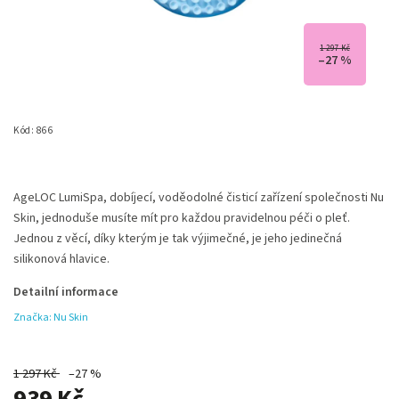
1 297 Kč
–27 %
Kód:
866
AgeLOC LumiSpa, dobíjecí, voděodolné čisticí zařízení společnosti Nu
Skin, jednoduše musíte mít pro každou pravidelnou péči o pleť.
Jednou z věcí, díky kterým je tak výjimečné, je jeho jedinečná
silikonová hlavice.
Detailní informace
Značka:
Nu Skin
1 297 Kč
–27 %
939 Kč