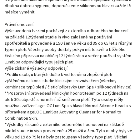
dbali na dobrou hygienu, doporučujeme silikonovou hlavici každé tři
měsíce vyměnit.
Právní omezení:
Výše uvedená tvrzení pocházejí z externího odborného hodnocení
na základě 12týdenní studie in vivo založené na používání
spotřebiteli a provedené u 150 žen ve věku od 35 do 65 let s různým
typem pleti. Všechny osoby dostaly pokyn místo svého běžného
čisticího přípravku na obličej 12 týdnů ráno a večer používat systém
LumiSpa odpovídající typu jejich pleti.
Výše získané výsledky odpovídají:
*Podílu osob, u kterých došlo k viditelnému zlepšení pleti
zjištěnému na konci studie klinickým srovnávačem (všechny
kombinace typů pleti / čisticí přípravky LumiSpa / silikonové hlavice).
**Pozorování provedená klinickým hodnotitelem po 12 týdnech na
pleti 30 subjektů s normální až smíšenou pletí. Tyto osoby měly
používat zařízení ageLOC LumiSpa s hlavicí Normal Silicone Head a s
přípravkem ageLOC LumiSpa Activating Cleanser for Normal to
Combination Skin.
*Výsledky získané z externího odborného hodnocení na základě
pilotní studie in vivo provedené u 25 mužů a žen. Tyto osoby byly ve
věku od 19 do 79 let a byly zastoupeny všechny typy pleti. Všichni