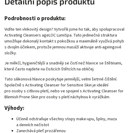
Detailní popis produktu
Podrobnosti o produktu:
Vidíte ten vlnkovitý design? Vytvořili jsme ho tak, aby spolupracoval
Activating Cleansers ageLOC LumiSpa. Tato jedinečná struktura
umožňuje dokonalý kontakt s pokožkou a maximálně využívá pohyb
s dvojím účinkem, protože jemnou masáží aktivuje anti-ageingové
složky.
Je měkčí, hygieničtější a snadněji se čistí než hlavice se štětinami,
které často najdete na čisticích štětcích na obličej.
Tato silikonová hlavice poskytuje jemnější, velmi šetrné čištění.
Společně s Activating Cleanser for Sensitive Skin je ideální
pro osoby s citlivou pletí, nebo ve spojení s Activating Cleanser for
Blemish Prone Skin pro osoby s pletí náchylnou k vyrážkám.
Výhody:
Účinně odstraňuje všechny stopy make-upu, špíny, mazu
a denních nečistot
Zanechává pleť prozářenou