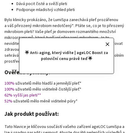
Dává pocit čisté a svěží pleti
Podporuje mladistvý vzhled pleti
Bylo klinicky prokázáno, že LumiSpa zanechává pleť prozářenou
a váš přirozený mikrobiom nedotčený*. Ptáte se, co je to přirozený
mikrobiom pleti? Vaše pleť je domovem rozmanitého množství
mikroorganismů, které tvoří její přirozený mikrobiom. Je to
neviditelný ekosystém, který žije na vaší kůži a pomáhá ji udržovat
zdravou a svěží. Tento neviditelný přirozený kožní mikrobiom
🌟 Anti-aging, který vidíte | ageLOC Boost za
sehrává důležitou úlohu v ochraně a interakci vašeho těla s okolním
poloviční cenu právě teď 🌟
prostředím.
Ověřené výsledky:
100%
uživatelů mělo hladší a jemnější pleť*
100%
uživatelů mělo viditelně čistější pleť*
62% vyšší jas pleti**
52%
uživatelů mělo méně viditelné póry*
Jak produkt používat:
Tato hlavice je klíčovou součástí vašeho zařízení ageLOC LumiSpa a
lze ji snadno nasadit i sejmout. Abyste dosáhli nejlepších výsledků a