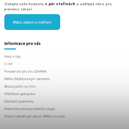
Získejte vaše hodnoty
v pár vteřinách
a udělejte něco pro
prevenci zdraví.
Mám zájem o měření
Informace pro vás
Rady a tipy
O mě
Poradenství pro Vás ZDARMA
Měření Biofotonickým skenerem
Beauty párty na míru
Příležitost spolupráce
Obchodní podmínky
Podmínky ochrany osobních údajů
Firemní benefit pro zdraví: Měření imunity