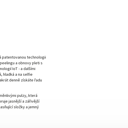
vá patentovanou technologii
peelingu a obnovy pleti s
logií IoT - a dalšími
, hladká a na selfie
akrát denně získáte řadu
ěnlivými pulzy, která
uje jasnější a zářivější
jasňující složky a jemný