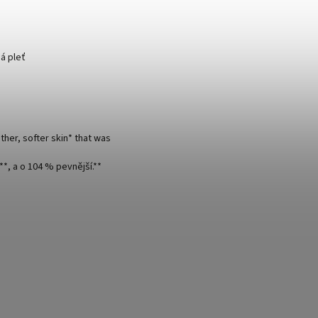
á pleť
her, softer skin* that was
*, a o 104 % pevnější.**