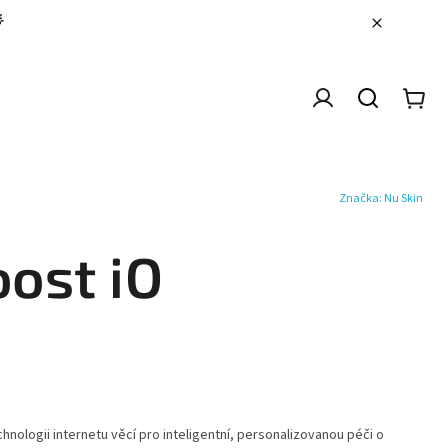

IDAY 🖤
🎁 Vánoční slevy ✨
⚖️ TRME v akci -15%
Značka:
Nu Skin
ost iO
nologii internetu věcí pro inteligentní, personalizovanou péči o