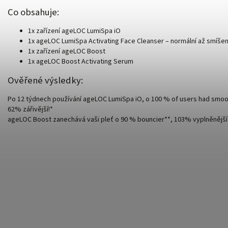
Co obsahuje:
1x zařízení ageLOC LumiSpa iO
1x ageLOC LumiSpa Activating Face Cleanser – normální až smíšen
1x zařízení ageLOC Boost
1x ageLOC Boost Activating Serum
Ověřené výsledky:
Po 12 týdnech používání ageLOC LumiSpa iO, o 100 % of users had smoot
62% zářivější!*
ageLOC Boost zanechává vaši pleť o 90 % bouncier**, 103% vyplněnější*