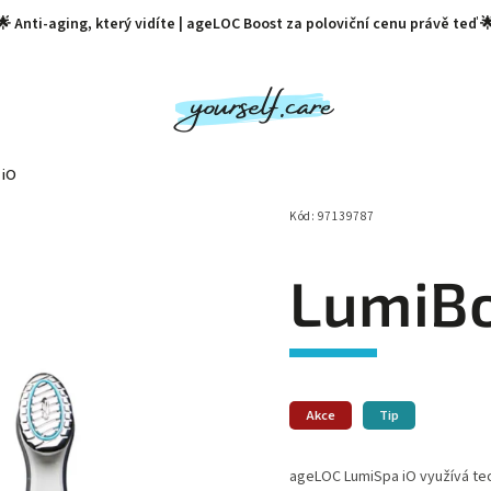
🌟 Anti-aging, který vidíte | ageLOC Boost za poloviční cenu právě teď 
 iO
vy
Zubní pasty
Rtěnky Nu Color
🏷️ BLACK FR
Kód:
97139787
LumiBo
Akce
Tip
ageLOC LumiSpa iO využívá tech