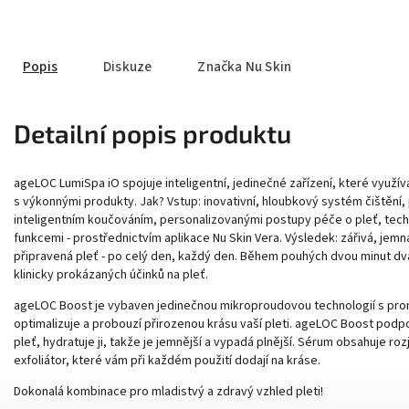
Popis
Diskuze
Značka
Nu Skin
Detailní popis produktu
ageLOC LumiSpa iO spojuje inteligentní, jedinečné zařízení, které využí
s výkonnými produkty. Jak? Vstup: inovativní, hloubkový systém čištění, 
inteligentním koučováním, personalizovanými postupy péče o pleť, techno
funkcemi - prostřednictvím aplikace Nu Skin Vera. Výsledek: zářivá, jemná
připravená pleť - po celý den, každý den. Během pouhých dvou minut dv
klinicky prokázaných účinků na pleť.
ageLOC Boost je vybaven jedinečnou mikroproudovou technologií s prom
optimalizuje a probouzí přirozenou krásu vaší pleti. ageLOC Boost podpor
pleť, hydratuje ji, takže je jemnější a vypadá plnější. Sérum obsahuje roz
exfoliátor, které vám při každém použití dodají na kráse.
Dokonalá kombinace pro mladistvý a zdravý vzhled pleti!