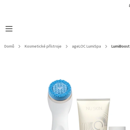
Domů
/
Kosmetické přístroje
/
ageLOC LumiSpa
/
LumiBoost
Kosmetické přístroje
Kosmetika
Doplňky stra