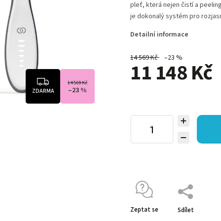
pleť, která nejen čistí a peeli
je dokonalý systém pro rozjasněn
Detailní informace
14 569 Kč
–23 %
11 148 Kč
14 569 Kč
–23 %
ZDARMA
Zeptat se
Sdílet