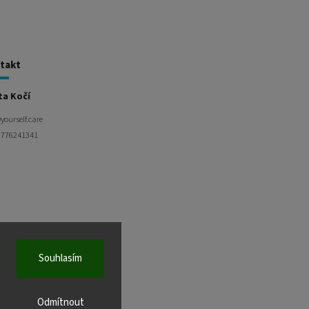
takt
ta Kočí
@
yourself.care
 776241341
Souhlasím
Odmítnout