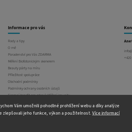
Informace pro vás
Kon
Rady a tipy
Ane
O mě
info
Poradenství pro Vás ZDARMA
+420
Měření Biofotonickým skenerem
Beauty párty na míru
Příležitost spolupráce
Obchodní podmínky
Podmínky ochrany osobních údajů
Firemní benefit pro zdraví: Měření imunity
ychom Vám umožnili pohodlné prohlížení webu a díky analýze
 zlepšovali jeho funkce, výkon a použitelnost.
Více informací
Copyright 2026
yourself.care
. Všechna práva vyhrazena.
Vytvořil
Shoptet
| Design
Shoptak.cz