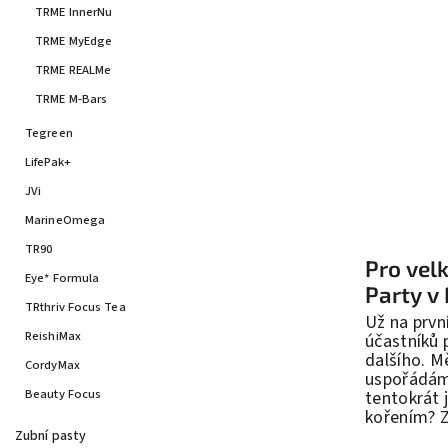
TRME InnerNu
TRME MyEdge
TRME REALMe
TRME M-Bars
Tegreen
LifePak+
JVi
MarineOmega
TR90
Pro vel
Eye* Formula
Party v
TRthriv Focus Tea
Už na prvn
ReishiMax
účastníků 
dalšího. M
CordyMax
uspořádám 
Beauty Focus
tentokrát 
kořením? Z
Zubní pasty