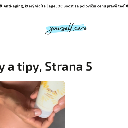
🌟 Anti-aging, který vidíte | ageLOC Boost za poloviční cenu právě teď 
vy
Zubní pasty
Rtěnky Nu Color
🏷️ BLACK FR
 a tipy
, Strana 5