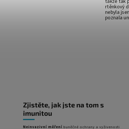
takže tak 
rtěnkový 
nebyla jse
poznala uni
Zjistěte, jak jste na tom s
imunitou
Neinvazivní měření
buněčné ochrany a vyživenosti