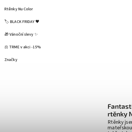
Rtěnky Nu Color
🏷️ BLACK FRIDAY 🖤
🎁 Vánoční slevy ✨
⚖️ TRME v akci -15%
Značky
Fantast
rtěnky 
Rtěnky jse
mateřskou 