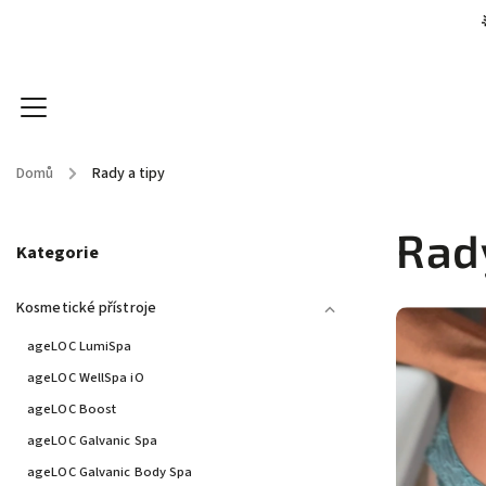
Domů
/
Rady a tipy
Kosmetické přístroje
Kosmetika
Doplňky stra
Rady
Kategorie
Kosmetické přístroje
ageLOC LumiSpa
ageLOC WellSpa iO
ageLOC Boost
ageLOC Galvanic Spa
ageLOC Galvanic Body Spa