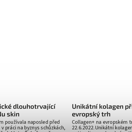
ické dlouhotrvající
Unikátní kolagen př
Nu skin
evropský trh
m používala naposled před
Collagen+ na evropském t
v práci na byznys schůzkách,
22.6.2022.Unikátní kolage