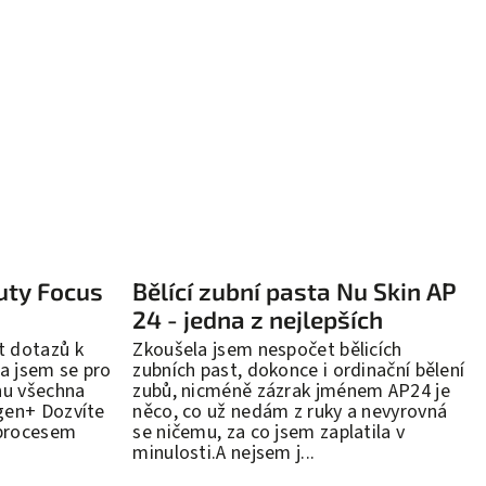
uty Focus
Bělící zubní pasta Nu Skin AP
24 - jedna z nejlepších
t dotazů k
Zkoušela jsem nespočet bělicích
a jsem se pro
zubních past, dokonce i ordinační bělení
nu všechna
zubů, nicméně zázrak jménem AP24 je
gen+ Dozvíte
něco, co už nedám z ruky a nevyrovná
 procesem
se ničemu, za co jsem zaplatila v
minulosti.A nejsem j...