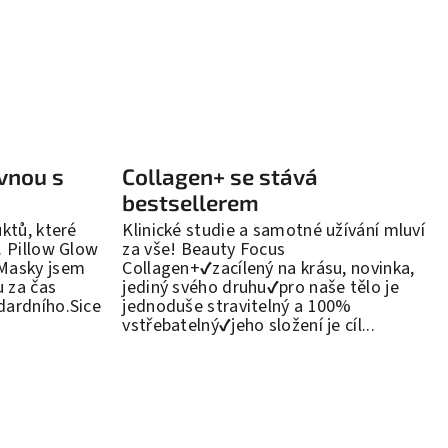
vnou s
Collagen+ se stává
bestsellerem
uktů, které
Klinické studie a samotné užívání mluví
. Pillow Glow
za vše! Beauty Focus
 Masky jsem
Collagen+✔️zacílený na krásu, novinka,
 za čas
jediný svého druhu✔️pro naše tělo je
dardního.Sice
jednoduše stravitelný a 100%
vstřebatelný✔️jeho složení je cíl...