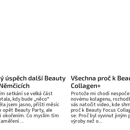
ký úspěch další Beauty
Všechna proč k Bea
 Němčicích
Collagen+
ím setkání se velká část
Protože mi chodí nespoče
ptala, kdy bude „něco“
novému kolagenu, rozhodl
ěla jsem jasno, příští měsíc
vás natočit video, kde shr
opět Beauty Party, ale
proč k Beauty Focus Colla
ji okořením. Co myslím tím
se: Proč byl vyvinut jiným
aměření ...
výroby než o...