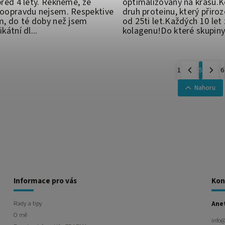
před 4 lety. Řekněme, že
optimalizovaný na krásu.K
doopravdu nejsem. Respektive
druh proteinu, který přiro
m, do té doby než jsem
od 25ti let.Každých 10 le
kátní dl...
kolagenu!Do které skupiny 
1
5
6
Nahoru
Informace pro vás
Kon
Rady a tipy
Ane
O mě
info