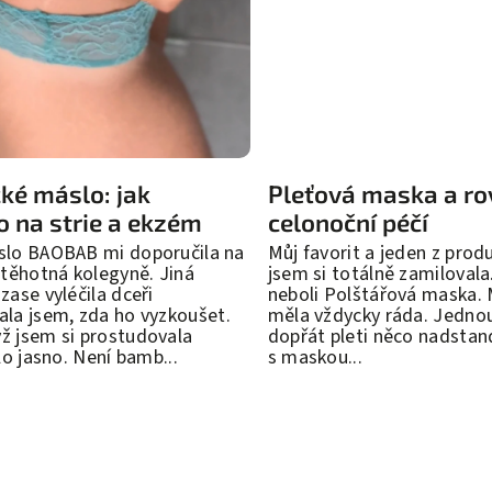
é máslo: jak
Pleťová maska a ro
 na strie a ekzém
celonoční péčí
slo BAOBAB mi doporučila na
Můj favorit a jeden z prod
 těhotná kolegyně. Jiná
jsem si totálně zamilovala
zase vyléčila dceři
neboli Polštářová maska.
la jsem, zda ho vyzkoušet.
měla vždycky ráda. Jednou
ž jsem si prostudovala
dopřát pleti něco nadstan
lo jasno. Není bamb...
s maskou...