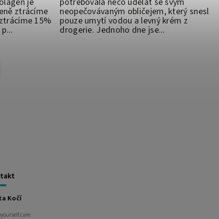
olagen je
potřebovala něco udělat se svým
zeně ztrácíme
neopečovávaným obličejem, který snesl
t ztrácíme 15%
pouze umytí vodou a levný krém z
p...
drogerie. Jednoho dne jse...
takt
ta Kočí
@
yourself.care