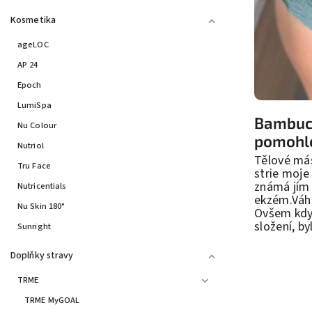
Kosmetika
ageLOC
AP 24
Epoch
LumiSpa
Bambuck
Nu Colour
pomohlo
Nutriol
Tělové má
Tru Face
strie moje
známá jím 
Nutricentials
ekzém.Váha
Nu Skin 180°
Ovšem kdy
složení, by
Sunright
Doplňky stravy
TRME
TRME MyGOAL