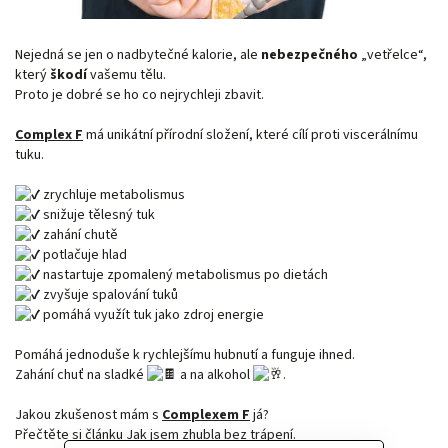
Nejedná se jen o nadbytečné kalorie, ale
nebezpečného
„vetřelce“,
který
škodí
vašemu tělu.
Proto je dobré se ho co nejrychleji zbavit.
Complex F
má unikátní přírodní složení, které cílí proti viscerálnímu
tuku.
zrychluje metabolismus
snižuje tělesný tuk
zahání chutě
potlačuje hlad
nastartuje zpomalený metabolismus po dietách
zvyšuje spalování tuků
pomáhá využít tuk jako zdroj energie
Pomáhá jednoduše k rychlejšímu hubnutí a funguje ihned.
Zahání chuť na sladké
a na alkohol
.
Jakou zkušenost mám s
Complexem F
já?
Přečtěte si článku
Jak jsem zhubla bez trápení
.