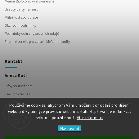
Měření Biofotonickým skenerem
Beauty párty na míru
Příležitost spolupráce
Obchodní podmínky
Podmínky ochrany osobních údajů
Firemní benefit pro zdraví: Měření imunity
Kontakt
Aneta Kočí
info
@
yourself.care
+420 776241341
Používáme cookies, abychom Vám umožnili pohodlné prohlížení
webu a díky analýze provozu webu neustále zlepšovali jeho funkce,
výkon a použitelnost.
Více informací
Nastavení