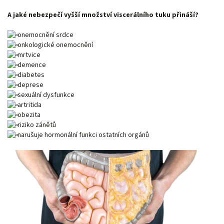
A jaké nebezpečí vyšší množství viscerálního tuku přináší?
onemocnění srdce
onkologické onemocnění
mrtvice
demence
diabetes
deprese
sexuální dysfunkce
artritida
obezita
riziko zánětů
narušuje hormonální funkci ostatních orgánů