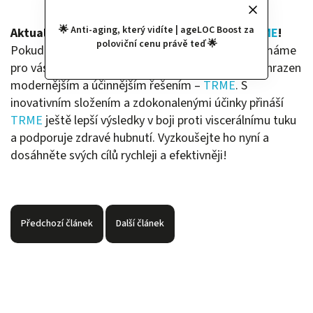
🌟 Anti-aging, který vidíte | ageLOC Boost za
Aktualizace: Nový standard v boji s tuky –
TRME
!
poloviční cenu právě teď 🌟
Pokud jste byli spokojeni s výsledky Complexu F, máme
pro vás skvělou zprávu! Tento produkt byl nyní nahrazen
modernějším a účinnějším řešením –
TRME
. S
inovativním složením a zdokonalenými účinky přináší
TRME
ještě lepší výsledky v boji proti viscerálnímu tuku
a podporuje zdravé hubnutí. Vyzkoušejte ho nyní a
dosáhněte svých cílů rychleji a efektivněji!
Předchozí článek
Další článek