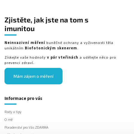
Zjistěte, jak jste na tom s
imunitou
Neinvazivní měření
buněčné ochrany a vyživenosti těla
unikátním
Biofotonickým skenerem
.
Získejte vaše hodnoty
v pár vteřinách
a udělejte něco pro
prevenci zdraví.
Mám zájem o měření
Informace pro vás
Rady a tipy
O mě
Poradenství pro Vás ZDARMA